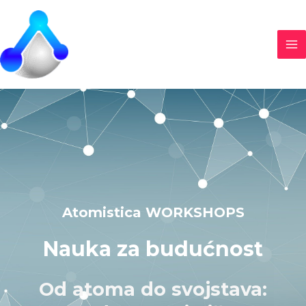
Skip
MA
to
M
content
Atomistica WORKSHOPS
Nauka za budućnost
Od atoma do svojstava: